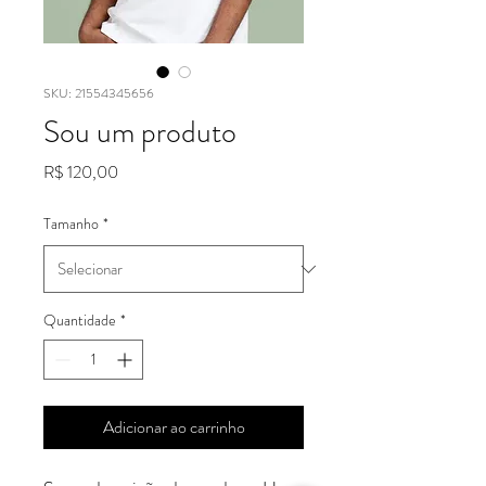
SKU: 21554345656
Sou um produto
Preço
R$ 120,00
Tamanho
*
Quantidade
*
Adicionar ao carrinho